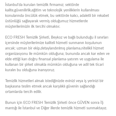
İstanbul'da kurulan temizlik firmamız; sektörde
kalite,güvenilirlik,eğitim ve teknolojik yeniliklerin kullanılması
konularında öncülük etmek, bu sektörde kalıcı, adaletli bir rekabet
üstünlüğü sağlayarak vermiş olduğumuz hizmetlerde
müşterilerimizin ilk tercihi olmaktır.
ECO FRESH Temizlik Şirketi, Beykoz ve bağlı bulunduğu il sınırları
içersinde müşterilerimize kaliteli hizmeti sunmanın koşulunun
ancak; uzman bir ekip,detaylandırılmış planlama,nitelikli hizmet
organizasyonu ile mümkün olduğuna; bununda ancak kar eden ve
elde ettiği karı doğru finansal planlama-yatırım ve uygulama ile
kullanan bir şirket olmakla mümkün olduğuna ve adil tek ticari
kuralın bu olduğuna inanıyoruz.
Temizlik hizmetleri almak istediğinizde evinizi veya iş yerinizi bir
başkasına teslim etmek ancak karşılıklı güvenin sağlandığı
ortamlarda tercih edilir.
Bunun için ECO FRESH Temizlik Şirketi önce GÜVEN sonra İŞ
mantığı ile İstanbul ve Diğer illerde temizlik hizmeti sunmaktayız.