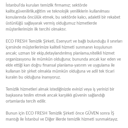
İstanbul'da kurulan temizlik firmamız; sektörde
kalite,güvenilirlik,eğitim ve teknolojik yeniliklerin kullanılması
konularında öncülük etmek, bu sektörde kalıcı, adaletli bir rekabet
üstünlüğü sağlayarak vermiş olduğumuz hizmetlerde
müşterilerimizin ilk tercihi olmaktır.
ECO FRESH Temizlik Şirketi, Esenyurt ve bağlı bulunduğu il sınırları
içersinde müşterilerimize kaliteli hizmeti sunmanın koşulunun
ancak; uzman bir ekip,detaylandırılmış planlama,nitelikli hizmet
organizasyonu ile mümkün olduğuna; bununda ancak kar eden ve
elde ettiği karı doğru finansal planlama-yatırım ve uygulama ile
kullanan bir şirket olmakla mümkün olduğuna ve adil tek ticari
kuralın bu olduğuna inanıyoruz.
Temizlik hizmetleri almak istediğinizde evinizi veya iş yerinizi bir
başkasına teslim etmek ancak karşılıklı güvenin sağlandığı
ortamlarda tercih edilir.
Bunun için ECO FRESH Temizlik Şirketi önce GÜVEN sonra İŞ
mantığı ile İstanbul ve Diğer illerde temizlik hizmeti sunmaktayız.