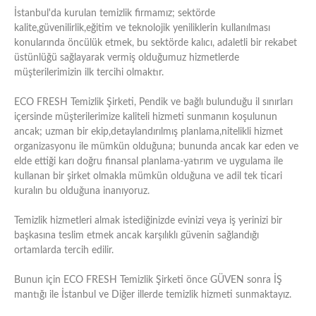
İstanbul'da kurulan temizlik firmamız; sektörde
kalite,güvenilirlik,eğitim ve teknolojik yeniliklerin kullanılması
konularında öncülük etmek, bu sektörde kalıcı, adaletli bir rekabet
üstünlüğü sağlayarak vermiş olduğumuz hizmetlerde
müşterilerimizin ilk tercihi olmaktır.
ECO FRESH Temizlik Şirketi, Pendik ve bağlı bulunduğu il sınırları
içersinde müşterilerimize kaliteli hizmeti sunmanın koşulunun
ancak; uzman bir ekip,detaylandırılmış planlama,nitelikli hizmet
organizasyonu ile mümkün olduğuna; bununda ancak kar eden ve
elde ettiği karı doğru finansal planlama-yatırım ve uygulama ile
kullanan bir şirket olmakla mümkün olduğuna ve adil tek ticari
kuralın bu olduğuna inanıyoruz.
Temizlik hizmetleri almak istediğinizde evinizi veya iş yerinizi bir
başkasına teslim etmek ancak karşılıklı güvenin sağlandığı
ortamlarda tercih edilir.
Bunun için ECO FRESH Temizlik Şirketi önce GÜVEN sonra İŞ
mantığı ile İstanbul ve Diğer illerde temizlik hizmeti sunmaktayız.