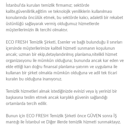
İstanbul'da kurulan temizlik firmamız; sektörde
kalite,güvenilirlik,eğitim ve teknolojik yeniliklerin kullanılması
konularında öncülük etmek, bu sektörde kalıcı, adaletli bir rekabet
üstünlüğü sağlayarak vermiş olduğumuz hizmetlerde
müşterilerimizin ilk tercihi olmaktır.
ECO FRESH Temizlik Şirketi, Esenler ve bağlı bulunduğu il sınırları
içersinde müşterilerimize kaliteli hizmeti sunmanın koşulunun
ancak; uzman bir ekip,detaylandırılmış planlama,nitelikli hizmet
organizasyonu ile mümkün olduğuna; bununda ancak kar eden ve
elde ettiği karı doğru finansal planlama-yatırım ve uygulama ile
kullanan bir şirket olmakla mümkün olduğuna ve adil tek ticari
kuralın bu olduğuna inanıyoruz.
Temizlik hizmetleri almak istediğinizde evinizi veya iş yerinizi bir
başkasına teslim etmek ancak karşılıklı güvenin sağlandığı
ortamlarda tercih edilir.
Bunun için ECO FRESH Temizlik Şirketi önce GÜVEN sonra İŞ
mantığı ile İstanbul ve Diğer illerde temizlik hizmeti sunmaktayız.