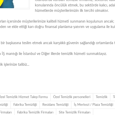
İstanbul'da kurulan temizlik firmamız; sektörde kalite
konularında öncülük etmek, bu sektörde kalıcı, ada
hizmetlerde müşterilerimizin ilk tercihi olmaktır.
rları içersinde müşterilerimize kaliteli hizmeti sunmanın koşulunun ancak; 
 ve elde ettiği karı doğru finansal planlama-yatırım ve uygulama ile ku
i bir başkasına teslim etmek ancak karşılıklı güvenin sağlandığı ortamlarda te
mantığı ile İstanbul ve Diğer illerde temizlik hizmeti sunmaktayız.
işlerinize talibiz...
zel Temizlik Hizmet Talep Formu
Özel Temizlik personelleri
Temizlik
T
izliği
Fabrika Temizliği
Residans Temizliği
İş Merkezi / Plaza Temizliği
Firmaları
Fabrika Temizlik Firmaları
Site Temizlik Firmaları