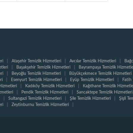
ri
|
Ataşehir Temizlik Hizmetleri
|
Avcılar Temizlik Hizmetleri
|
Bağc
tleri
|
Başakşehir Temizlik Hizmetleri
|
Bayrampaşa Temizlik Hizmetle
ri
|
Beyoğlu Temizlik Hizmetleri
|
Büyükçekmece Temizlik Hizmetleri
ri
|
Esenyurt Temizlik Hizmetleri
|
Eyüp Temizlik Hizmetleri
|
Fatih 
izmetleri
|
Kadıköy Temizlik Hizmetleri
|
Kağıthane Temizlik Hizmetle
zmetleri
|
Pendik Temizlik Hizmetleri
|
Sancaktepe Temizlik Hizmetleri
|
Sultangazi Temizlik Hizmetleri
|
Şile Temizlik Hizmetleri
|
Şişli Te
ri
|
Zeytinburnu Temizlik Hizmetleri
|