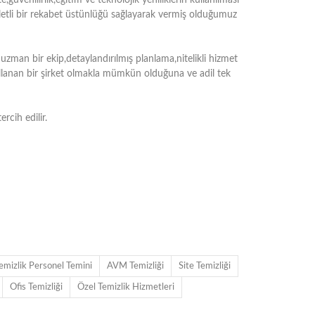
,güvenilirlik,eğitim ve teknolojik yeniliklerin kullanılması
letli bir rekabet üstünlüğü sağlayarak vermiş olduğumuz
uzman bir ekip,detaylandırılmış planlama,nitelikli hizmet
llanan bir şirket olmakla mümkün olduğuna ve adil tek
rcih edilir.
emizlik Personel Temini
AVM Temizliği
Site Temizliği
Ofis Temizliği
Özel Temizlik Hizmetleri