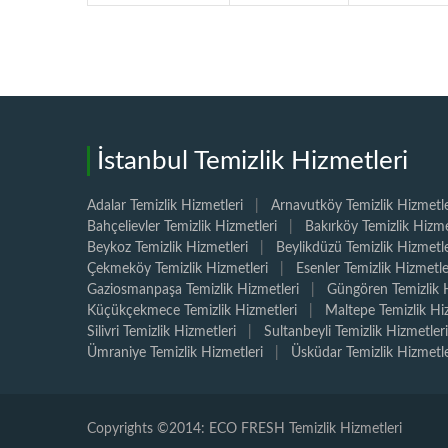
İstanbul Temizlik Hizmetleri
Adalar Temizlik Hizmetleri
|
Arnavutköy Temizlik Hizmetle
Bahçelievler Temizlik Hizmetleri
|
Bakırköy Temizlik Hizme
Beykoz Temizlik Hizmetleri
|
Beylikdüzü Temizlik Hizmetle
Çekmeköy Temizlik Hizmetleri
|
Esenler Temizlik Hizmetle
Gaziosmanpaşa Temizlik Hizmetleri
|
Güngören Temizlik H
Küçükçekmece Temizlik Hizmetleri
|
Maltepe Temizlik Hi
Silivri Temizlik Hizmetleri
|
Sultanbeyli Temizlik Hizmetleri
Ümraniye Temizlik Hizmetleri
|
Üsküdar Temizlik Hizmetle
Copyrights ©2014: ECO FRESH Temizlik Hizmetleri